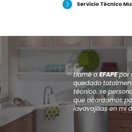
Servicio Técnico Mu
Después 
reparar m
a
EFAPE
,
aire acon
reparaci