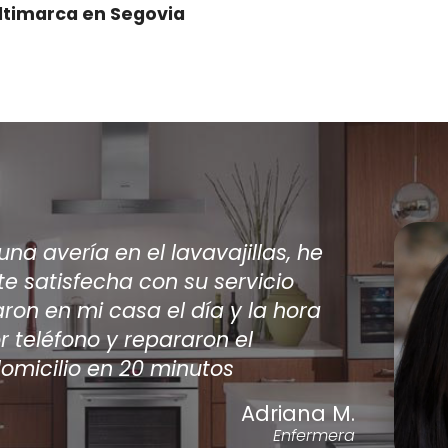
ltimarca en Segovia
de que varios técnicos viniesen a casa a
i aire acondicionado encontré por interne
 han sido los únicos en dar una solución a m
dicionado. acepté el prespuesto de la
ón y ahora tengo el a/a como nuevo.
Antonio Silvent
Carpinter