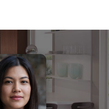
t
i
e
o