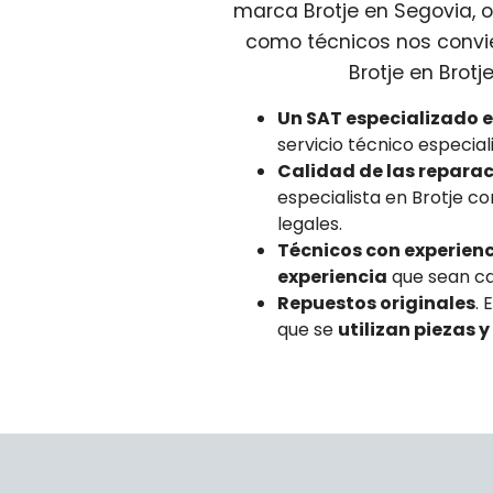
marca Brotje en Segovia, o
como técnicos nos convie
Brotje en Brot
Un SAT especializado 
servicio técnico especi
Calidad de las repara
especialista en Brotje 
legales.
Técnicos con experienci
experiencia
que sean ca
Repuestos originales
. 
que se
utilizan piezas 