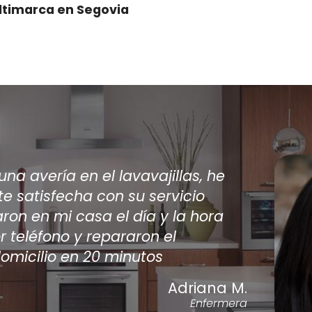
ltimarca en Segovia
s de que varios técnicos viniesen a casa 
r mi aire acondicionado encontré por inte
PE
, han sido los únicos en dar una solución 
condicionado. acepté el prespuesto de la
ación y ahora tengo el a/a como nuevo.
Antonio Silv
Carpi