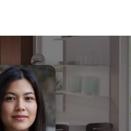
a
rnet
a mi
ente
ntero