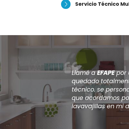
Servicio Técnico Mu
Despué
repara
a
EFA
aire a
repar