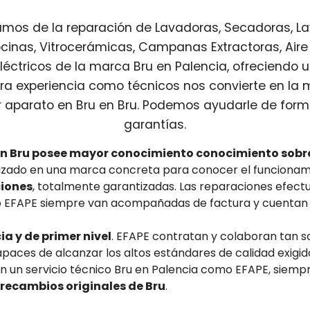
os de la reparación de Lavadoras, Secadoras, Lavav
cinas, Vitrocerámicas, Campanas Extractoras, Aire
éctricos de la marca Bru en Palencia, ofreciendo un
tra experiencia como técnicos nos convierte en la
 aparato en Bru en Bru. Podemos ayudarle de forma
garantías.
en Bru posee mayor conocimiento conocimiento sobr
alizado en una marca concreta para conocer el funciona
ciones
, totalmente garantizadas. Las reparaciones efectu
o EFAPE siempre van acompañadas de factura y cuentan 
a y de primer nivel
. EFAPE contratan y colaboran tan s
paces de alcanzar los altos estándares de calidad exigid
En un servicio técnico Bru en Palencia como EFAPE, siemp
y recambios originales de Bru
.