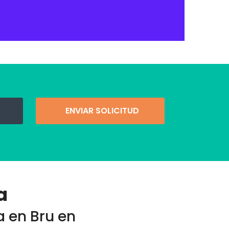
ENVIAR SOLICITUD
a
a en Bru en