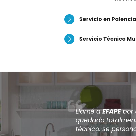
Servicio en Palenci
Servicio Técnico Mu
Después de que 
reparar mi aire
a
EFAPE
, han si