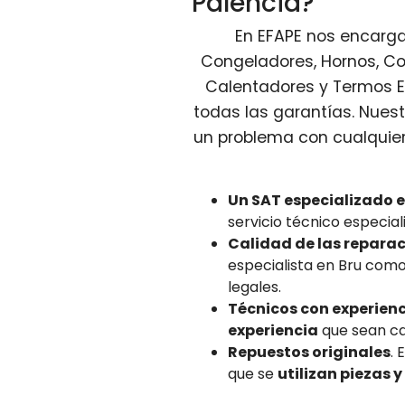
Palencia?
En EFAPE nos encargam
Congeladores, Hornos, Co
Calentadores y Termos El
todas las garantías. Nues
un problema con cualquier
Un SAT especializado 
servicio técnico especi
Calidad de las repara
especialista en Bru com
legales.
Técnicos con experienci
experiencia
que sean ca
Repuestos originales
. 
que se
utilizan piezas 