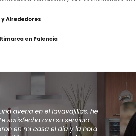
a y Alrededores
ltimarca en Palencia
varios técnicos viniesen a casa a
 acondicionado encontré por internet
do los únicos en dar una solución a mi