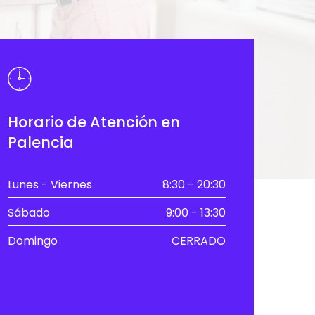
Horario de Atención en
Palencia
Lunes - Viernes
8:30 - 20:30
Sábado
9:00 - 13:30
Domingo
CERRADO