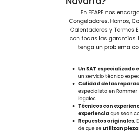
Navarra?
En EFAPE nos encargam
Congeladores, Hornos, Co
Calentadores y Termos El
con todas las garantías.
tenga un problema co
Un SAT especializado
un servicio técnico esp
Calidad de las repara
especialista en Rommer
legales.
Técnicos con experienci
experiencia
que sean ca
Repuestos originales
.
de que se
utilizan piez