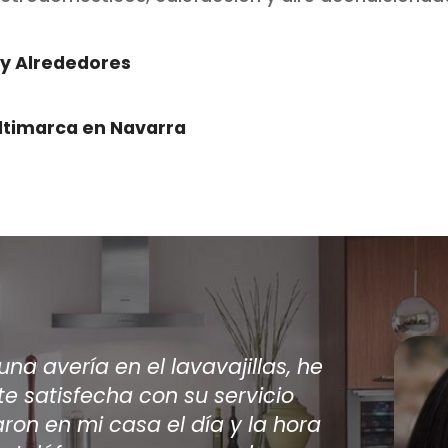
 y Alrededores
ltimarca en Navarra
rios técnicos viniesen a casa a
condicionado encontré por internet
 los únicos en dar una solución a mi