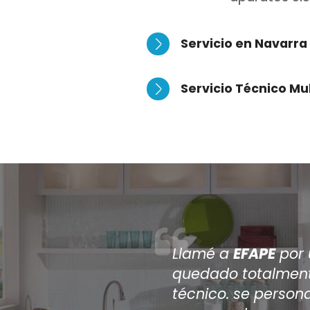
Servicio en Navarra
Servicio Técnico Mu
Después de que va
reparar mi aire a
a
EFAPE
, han sido