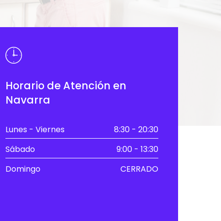
Horario de Atención en
Navarra
Lunes - Viernes
8:30 - 20:30
Sábado
9:00 - 13:30
Domingo
CERRADO