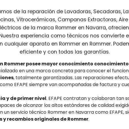
os de la reparación de Lavadoras, Secadoras, Lavav
cinas, Vitrocerámicas, Campanas Extractoras, Aire
éctricos de la marca Rommer en Navarra, ofreciend
 Nuestra experiencia como técnicos nos convierte 
n cualquier aparato en Rommer en Rommer. Pode
eficiente y con todas las garantías.
 en Rommer posee mayor conocimiento conocimiento
ecializado en una marca concreta para conocer el funcio
ciones
, totalmente garantizadas. Las reparaciones efectu
 como EFAPE siempre van acompañadas de factura y cuen
a y de primer nivel
. EFAPE contratan y colaboran tan s
paces de alcanzar los altos estándares de calidad exigid
 En un servicio técnico Rommer en Navarra como EFAPE, s
as y recambios originales de Rommer
.