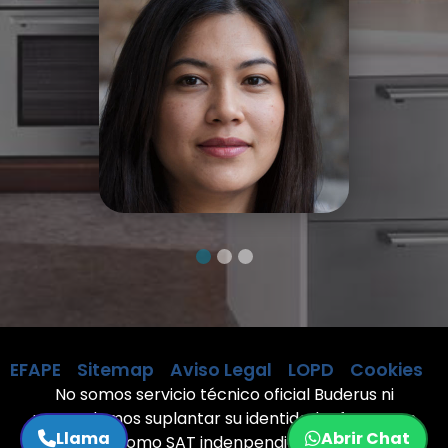
EFAPE
Sitemap
Aviso Legal
LOPD
Cookies
No somos servicio técnico oficial Buderus ni
pretendemos suplantar su identidad. Ofrecemos
Llama
Abrir Chat
servicios como SAT indenpendiente a Buderus