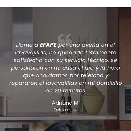
Después de que varios técnicos
viniesen a casa a reparar mi aire
acondicionado encontré por internet a
a
EFAPE
, han sido los únicos en dar una
solución a mi aire acondicionado.
o
acepté el prespuesto de la reparación y
ahora tengo el a/a como nuevo.
Antonio Silvente
Carpintero