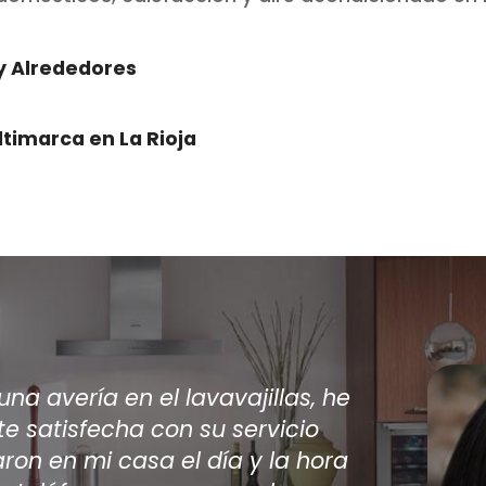
 y Alrededores
ltimarca en La Rioja
arios técnicos viniesen a casa a
acondicionado encontré por internet
o los únicos en dar una solución a mi