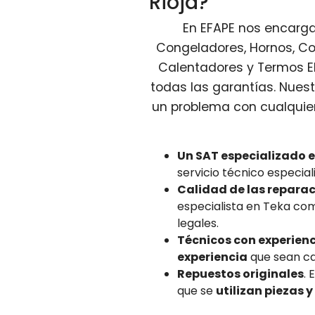
Rioja?
En EFAPE nos encargam
Congeladores, Hornos, Co
Calentadores y Termos Elé
todas las garantías. Nues
un problema con cualquie
Un SAT especializado 
servicio técnico especi
Calidad de las repara
especialista en Teka co
legales.
Técnicos con experienci
experiencia
que sean ca
Repuestos originales
. 
que se
utilizan piezas 