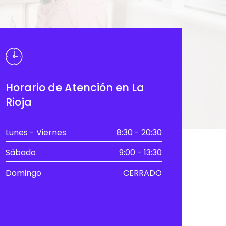
Horario de Atención en La
Rioja
Lunes - Viernes
8:30 - 20:30
Sábado
9:00 - 13:30
Domingo
CERRADO