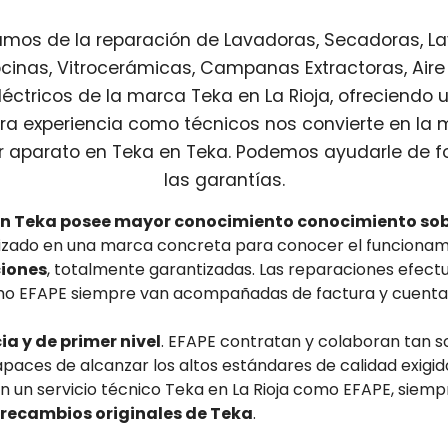
os de la reparación de Lavadoras, Secadoras, Lavav
cinas, Vitrocerámicas, Campanas Extractoras, Aire
ctricos de la marca Teka en La Rioja, ofreciendo u
tra experiencia como técnicos nos convierte en la
r aparato en Teka en Teka. Podemos ayudarle de fo
las garantías.
en Teka posee mayor conocimiento conocimiento sob
alizado en una marca concreta para conocer el funciona
ciones
, totalmente garantizadas. Las reparaciones efectu
mo EFAPE siempre van acompañadas de factura y cuentan
a y de primer nivel
. EFAPE contratan y colaboran tan s
paces de alcanzar los altos estándares de calidad exigid
En un servicio técnico Teka en La Rioja como EFAPE, siemp
y recambios originales de Teka
.