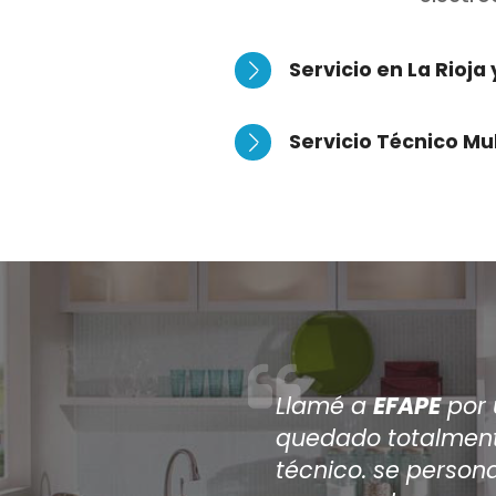
Servicio en La Rioja
Servicio Técnico Mu
Después de que v
reparar mi aire 
a
EFAPE
, han sid