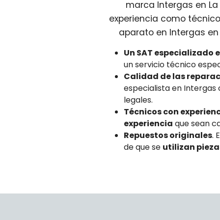
marca Intergas en La 
experiencia como técnico
aparato en Intergas en
Un SAT especializado 
un servicio técnico esp
Calidad de las repara
especialista en Interga
legales.
Técnicos con experienci
experiencia
que sean ca
Repuestos originales
. 
de que se
utilizan piez