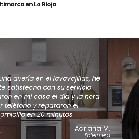
ltimarca en La Rioja
arios técnicos viniesen a casa a
acondicionado encontré por internet
o los únicos en dar una solución a mi
do. acepté el prespuesto de la
ra tengo el a/a como nuevo.
Antonio Silvente
Carpintero