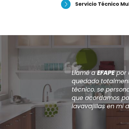
Servicio Técnico Mu
Después de que v
reparar mi aire 
a
EFAPE
, han sid
aire acondiciona
reparación y aho