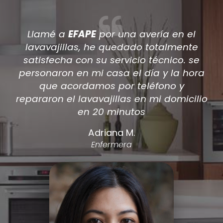
Después de que varios técnicos
viniesen a casa a reparar mi aire
acondicionado encontré por internet a
a
EFAPE
, han sido los únicos en dar una
solución a mi aire acondicionado.
io
acepté el prespuesto de la reparación y
ahora tengo el a/a como nuevo.
Antonio Silvente
Carpintero