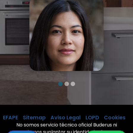
EFAPE
Sitemap
Aviso Legal
LOPD
Cookies
No somos servicio técnico oficial Buderus ni
pretendemos suplantar su identidad. Ofrecemos