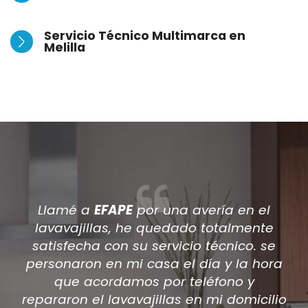
Servicio Técnico Multimarca en
Melilla
Después de que varios técnicos
viniesen a casa a reparar mi aire
acondicionado encontré por internet a
a
EFAPE
, han sido los únicos en dar una
solución a mi aire acondicionado.
io
acepté el prespuesto de la reparación y