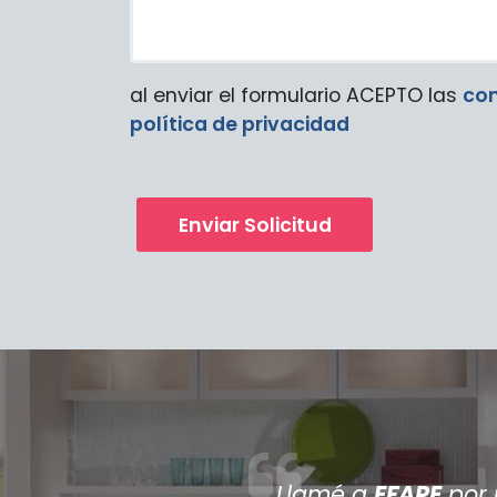
al enviar el formulario ACEPTO las
con
política de privacidad
Enviar Solicitud
é a
EFAPE
por una avería en el lavavajillas, 